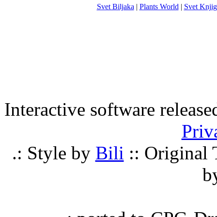
Svet Biljaka
|
Plants World
|
Svet Knjig
Interactive software releas
Priv
.: Style by
Bili
:: Origina
b