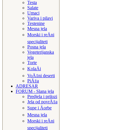
Testa
Salate
Umaci
Variva i pilavi
Testenine
Mesna jela
Morski i reÄni
specijaliteti
Posna jela
Vegeterijanska
jela
Torte
KolaÄi
VoÄ‡ni deserti
PiÄ‡a
ADRESAR
FORUM - Slana jela
Predjela i prilozi
Jela od povrÄ‡a
Supe i Äorbe
Mesna jela
Morski i reÄni
specijaliteti