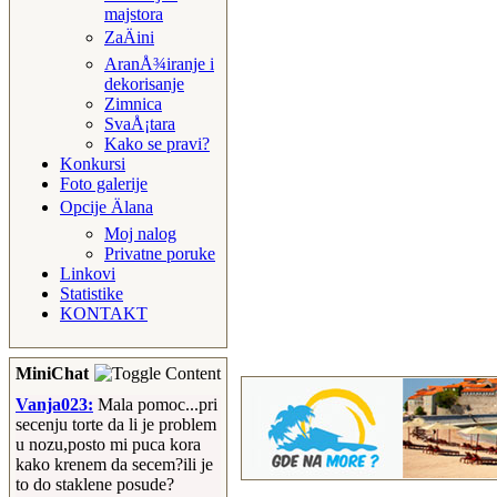
majstora
ZaÄini
AranÅ¾iranje i
dekorisanje
Zimnica
SvaÅ¡tara
Kako se pravi?
Konkursi
Foto galerije
Opcije Älana
Moj nalog
Privatne poruke
Linkovi
Statistike
KONTAKT
MiniChat
Vanja023:
Mala pomoc...pri
secenju torte da li je problem
u nozu,posto mi puca kora
kako krenem da secem?ili je
to do staklene posude?