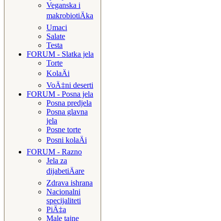
Veganska i
makrobiotiÄka
Umaci
Salate
Testa
FORUM - Slatka jela
Torte
KolaÄi
VoÄ‡ni deserti
FORUM - Posna jela
Posna predjela
Posna glavna
jela
Posne torte
Posni kolaÄi
FORUM - Razno
Jela za
dijabetiÄare
Zdrava ishrana
Nacionalni
specijaliteti
PiÄ‡a
Male tajne