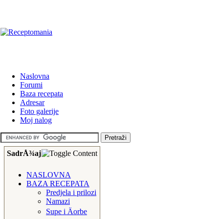
Naslovna
Forumi
Baza recepata
Adresar
Foto galerije
Moj nalog
SadrÅ¾aj
NASLOVNA
BAZA RECEPATA
Predjela i prilozi
Namazi
Supe i Äorbe