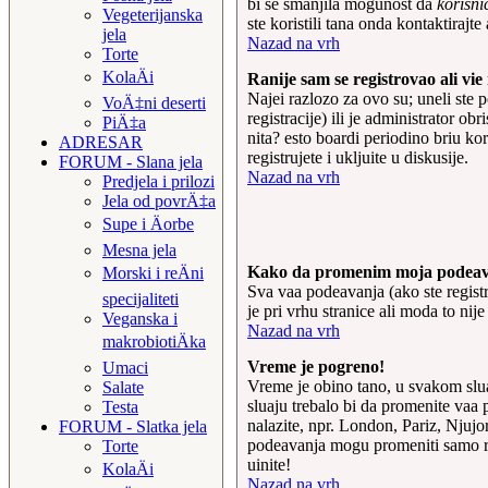
bi se smanjila mogunost da
korisni
Vegeterijanska
ste koristili tana onda kontaktirajte
jela
Nazad na vrh
Torte
KolaÄi
Ranije sam se registrovao ali vi
Najei razlozo za ovo su; uneli ste p
VoÄ‡ni deserti
registracije) ili je administrator o
PiÄ‡a
nita? esto boardi periodino briu ko
ADRESAR
registrujete i ukljuite u diskusije.
FORUM - Slana jela
Nazad na vrh
Predjela i prilozi
Jela od povrÄ‡a
Supe i Äorbe
Mesna jela
Kako da promenim moja podea
Morski i reÄni
Sva vaa podeavanja (ako ste registr
specijaliteti
je pri vrhu stranice ali moda to ni
Veganska i
Nazad na vrh
makrobiotiÄka
Vreme je pogreno!
Umaci
Vreme je obino tano, u svakom slua
Salate
sluaju trebalo bi da promenite vaa
Testa
nalazite, npr. London, Pariz, Njuj
FORUM - Slatka jela
podeavanja mogu promeniti samo reg
Torte
uinite!
KolaÄi
Nazad na vrh