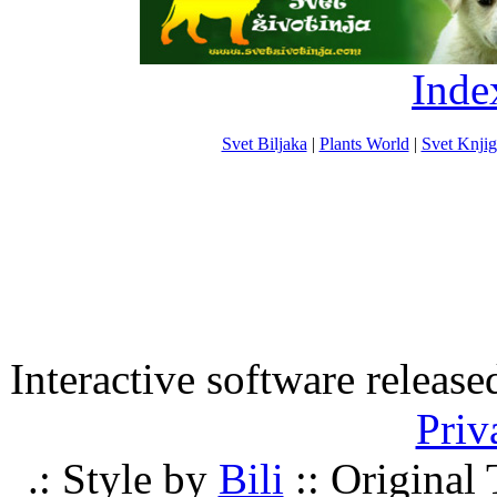
Inde
Svet Biljaka
|
Plants World
|
Svet Knjig
Interactive software releas
Priv
.: Style by
Bili
:: Origina