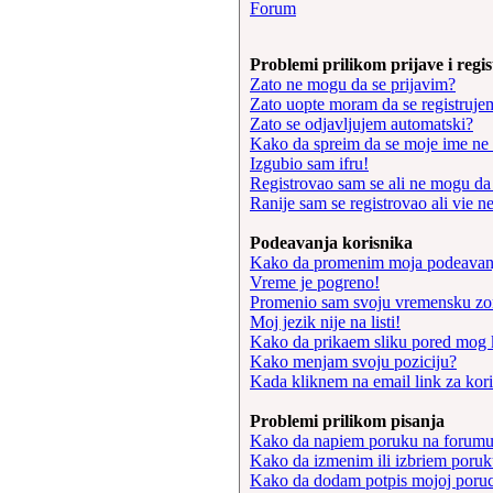
Forum
Problemi prilikom prijave i regis
Zato ne mogu da se prijavim?
Zato uopte moram da se registruje
Zato se odjavljujem automatski?
Kako da spreim da se moje ime ne po
Izgubio sam ifru!
Registrovao sam se ali ne mogu da 
Ranije sam se registrovao ali vie n
Podeavanja korisnika
Kako da promenim moja podeavan
Vreme je pogreno!
Promenio sam svoju vremensku zonu
Moj jezik nije na listi!
Kako da prikaem sliku pored mog 
Kako menjam svoju poziciju?
Kada kliknem na email link za koris
Problemi prilikom pisanja
Kako da napiem poruku na forum
Kako da izmenim ili izbriem poru
Kako da dodam potpis mojoj poruc