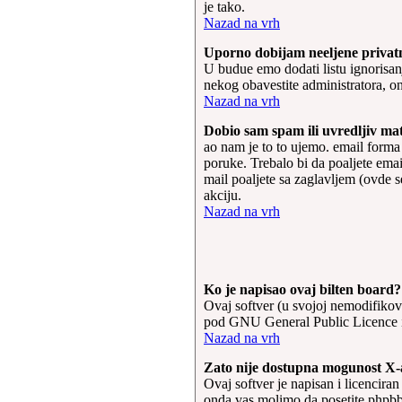
je tako.
Nazad na vrh
Uporno dobijam neeljene privat
U budue emo dodati listu ignorisanj
nekog obavestite administratora, o
Nazad na vrh
Dobio sam spam ili uvredljiv ma
ao nam je to to ujemo. email forma
poruke. Trebalo bi da poaljete emai
mail poaljete sa zaglavljem (ovde s
akciju.
Nazad na vrh
Ko je napisao ovaj bilten board?
Ovaj softver (u svojoj nemodifikov
pod GNU General Public Licence i m
Nazad na vrh
Zato nije dostupna mogunost X-
Ovaj softver je napisan i licencir
onda vas molimo da posetite phpb