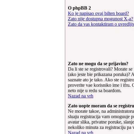
O phpBB 2
Ko je napisao ovaj bilten board?
Zato nije dostupna mogunost X-a?
Zato da vas kontaktiram o uvredlji
Zato ne mogu da se prijavim?
Da li ste se registrovali? Morate se
(ako jeste bie prikazana poruka)? Ak
saznate ato je tako. Ako ste regist
proverite vae korisniko ime i ifru.
neto nije u redu sa boardom.
Nazad na vrh
Zato uopte moram da se registr
Ne morate takoe, na administratoru 
sluaju registracija vam omoguuje p
avatar slika, privatne poruke, slan
nekoliko minuta za registraciju pa 
Nazad na vrh