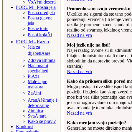
VoÄ‡ni deserti
FORUM - Posna jela
Promenio sam svoju vremensku zo
Posna predjela
Ukoliko ste sigurni da ste tano po
Posna glavna
pomeranju vremena (ili letnje vrem
jela
razlikuje promene izmeu standardn
Posne torte
razliito od stvarnog lokalnog vrem
Posni kolaÄi
Nazad na vrh
FORUM - Razno
Moj jezik nije na listi!
Jela za
Najei razlog ovome su ili administra
dijabetiÄare
Pitajte administratora da li moe da 
Zdrava ishrana
slobodnim da napravite prevod. Vie
Nacionalni
stranica)
specijaliteti
Nazad na vrh
PiÄ‡a
Kako da prikaem sliku pored m
Male tajne
Mogu postojati dve slike ispod kori
majstora
poziciju i izgleda kao skup zvezdic
ZaÄini
moe biti vea slika poznatija kao av
AranÅ¾iranje i
je da omogui avatare i oni imaju izb
dekorisanje
avatare onda je to odluka administra
Zimnica
Nazad na vrh
SvaÅ¡tara
Kako se pravi?
Kako menjam svoju poziciju?
Konkursi
Generalno ne moete direktno menjati
Foto galerije