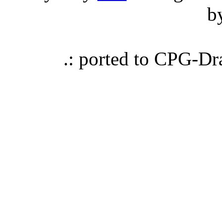
b
.: ported to CPG-D