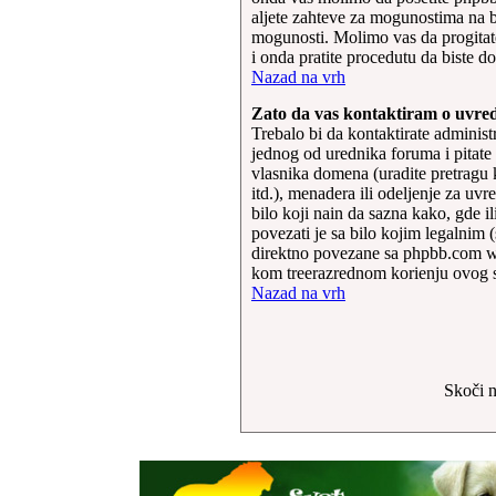
aljete zahteve za mogunostima na b
mogunosti. Molimo vas da progitate
i onda pratite procedutu da biste dol
Nazad na vrh
Zato da vas kontaktiram o uvred
Trebalo bi da kontaktirate administ
jednog od urednika foruma i pitate
vlasnika domena (uradite pretragu k
itd.), menadera ili odeljenje za u
bilo koji nain da sazna kako, gde i
povezati je sa bilo kojim legalnim (
direktno povezane sa phpbb.com w
kom treerazrednom korienju ovog so
Nazad na vrh
Skoči 