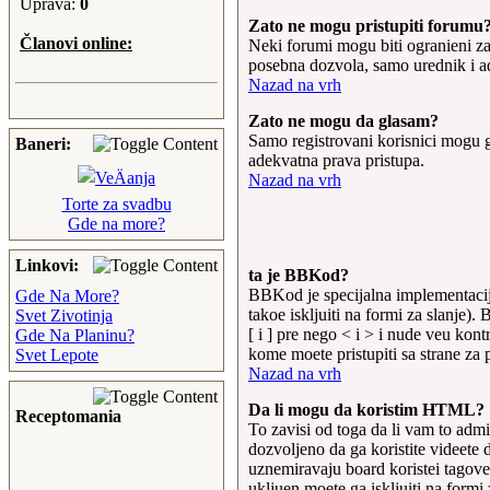
Uprava:
0
ceca:
sta slatko za danas ?
Zato ne mogu pristupiti forumu
Članovi online:
13-Oct-2013 10:19:01
Neki forumi mogu biti ogranieni za o
ceca:
sutra opet kisa, pa u
posebna dozvola, samo urednik i adm
cetvrtak, viken bez padavina,
Nazad na vrh
pekmez od sliva gotov, a kod
Zato ne mogu da glasam?
vas
Samo registrovani korisnici mogu g
16-Sep-2013 21:02:09
Baneri:
adekvatna prava pristupa.
ceca:
jedan od dana kad su
Nazad na vrh
svi skolarci osisani, ispeglani
okupani... Prvacici veselo
Torte za svadbu
upoznajte nove drugare, svi
Gde na more?
ostali podjelite uzinu, i dok
se sve preprica. svi
Linkovi:
ta je BBKod?
pozdravite i ...eto zimskog
BBKod je specijalna implementacija
Gde Na More?
malo obaveza za
takoe iskljuiti na formi za slanje)
Svet Zivotinja
svakog, a sta ste danam
[ i ] pre nego < i > i nude veu kon
Gde Na Planinu?
lijepo papali...
kome moete pristupiti sa strane za 
Svet Lepote
01-Sep-2013 14:02:17
Nazad na vrh
ceca:
dok se
opet
skola, jesu li u plani torte i
Da li mogu da koristim HTML?
Receptomania
slatkisi za slatki pocetak
To zavisi od toga da li vam to adm
skolske godine prvacicima
dozvoljeno da ga koristite videete
obavezno a ovim vecim neki
uznemiravaju board koristei tagov
omiljeni za utijehu na kraju
ukljuen moete ga iskljuiti na formi 