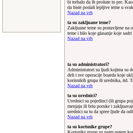
bi trebalo da ih proitate to pre. K
da biste poslali lepljive teme u sv
Nazad na vrh
ta su zakljuane teme?
Zakljuane teme su postavljene na o
teme i bilo koje glasanje koje sad
Nazad na vrh
ta su administratori?
Administratori su ljudi kojima su d
deli i sve operacije boarda koje uk
korisnikih grupa ili urednika, itd
Nazad na vrh
ta su urednici?
Urednici su pojedinci (ili grupa po
menjaju ili briu poruke i zakljuava
urednici su tu da spree ljude da
odl
Nazad na vrh
ta su korisnike grupe?
Korisnike grupe su naim putem kog