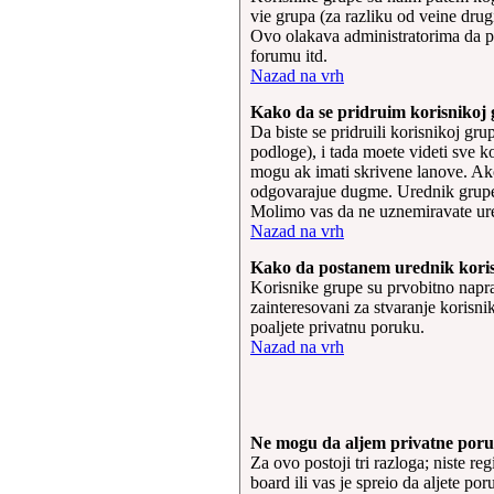
vie grupa (za razliku od veine drug
Ovo olakava administratorima da po
forumu itd.
Nazad na vrh
Kako da se pridruim korisnikoj 
Da biste se pridruili korisnikoj gru
podloge), i tada moete videti sve 
mogu ak imati skrivene lanove. Ako
odgovarajue dugme. Urednik grupe e 
Molimo vas da ne uznemiravate ure
Nazad na vrh
Kako da postanem urednik kori
Korisnike grupe su prvobitno napra
zainteresovani za stvaranje korisni
poaljete privatnu poruku.
Nazad na vrh
Ne mogu da aljem privatne poru
Za ovo postoji tri razloga; niste reg
board ili vas je spreio da aljete po