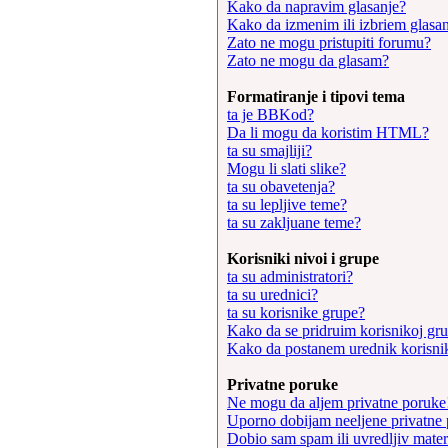
Kako da napravim glasanje?
Kako da izmenim ili izbriem glasa
Zato ne mogu pristupiti forumu?
Zato ne mogu da glasam?
Formatiranje i tipovi tema
ta je BBKod?
Da li mogu da koristim HTML?
ta su smajliji?
Mogu li slati slike?
ta su obavetenja?
ta su lepljive teme?
ta su zakljuane teme?
Korisniki nivoi i grupe
ta su administratori?
ta su urednici?
ta su korisnike grupe?
Kako da se pridruim korisnikoj gru
Kako da postanem urednik korisni
Privatne poruke
Ne mogu da aljem privatne poruke
Uporno dobijam neeljene privatne
Dobio sam spam ili uvredljiv mater