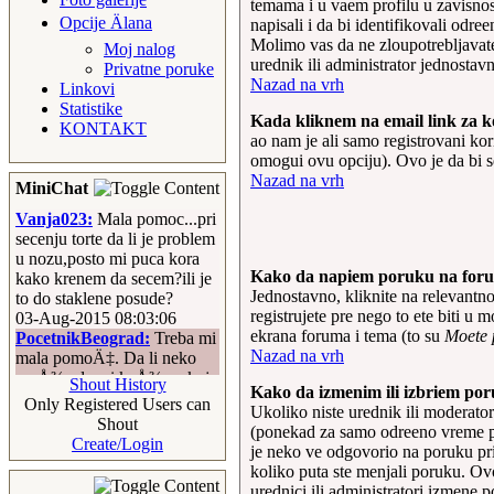
temama i u vaem profilu u zavisnost
Opcije Älana
napisali i da bi identifikovali odre
Molimo vas da ne zloupotrebljavate
Moj nalog
urednik ili administrator jednostavn
Privatne poruke
Nazad na vrh
Linkovi
Statistike
Kada kliknem na email link za ko
KONTAKT
ao nam je ali samo registrovani ko
omogui ovu opciju). Ovo je da bi s
Nazad na vrh
MiniChat
Vanja023:
Mala pomoc...pri
secenju torte da li je problem
u nozu,posto mi puca kora
Kako da napiem poruku na for
kako krenem da secem?ili je
Jednostavno, kliknite na relevantn
to do staklene posude?
registrujete pre nego to ete biti u
03-Aug-2015 08:03:06
ekrana foruma i tema (to su
Moete p
PocetnikBeograd:
Treba mi
Nazad na vrh
mala pomoÄ‡. Da li neko
moÅ¾e da mi kaÅ¾e u koje
Shout History
Kako da izmenim ili izbriem po
paste se stavlja
Only Registered Users can
Ukoliko niste urednik ili moderato
tomato/paradajz, a u koje
Shout
(ponekad za samo odreeno vreme pos
paste NE IDE
Create/Login
je neko ve odgovorio na poruku pri
tomato/paradajz? TakoÄ‘e
koliko puta ste menjali poruku. Ovo
me zanima u koje paste se
urednici ili administratori izmene p