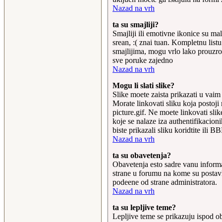
raspusta, nama na
Nazad na vrh
potrosenom novcu oko
nabavke a ne ide mi se opet
ta su smajliji?
u skolu
, raspust
Smajliji ili emotivne ikonice su male
nekako godi i roditeljima...
srean, :( znai tuan. Kompletnu listu
za ponedeljak kisobrane
smajlijima, mogu vrlo lako prouzrok
29-Aug-2013 19:10:50
sve poruke zajedno
Nazad na vrh
Mogu li slati slike?
Slike moete zaista prikazati u vai
Morate linkovati sliku koja postoj
picture.gif. Ne moete linkovati sli
koje se nalaze iza authentifikacioni
biste prikazali sliku koridtite ili
Nazad na vrh
ta su obavetenja?
Obavetenja esto sadre vanu informac
strane u forumu na kome su postavlj
podeene od strane administratora.
Nazad na vrh
ta su lepljive teme?
Lepljive teme se prikazuju ispod o