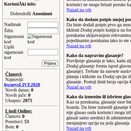
stavljaju Pesto i Besamel, a u
KorisniÄki info:
korisnici ne mogu brisati poruke k
koje paste se ne stavljaju
Nazad na vrh
Pesto i Besamel?
Dobrodošli
Anonimni
07-Jul-2015 11:33:07
Kako da dodam potpis mojoj po
ceca:
jedu mi se Krofne oe
Nadimak
Da biste dodali potpis prvo ga mora
Å¡uplja Maskina... na
tiklirati
Dodaj potpis
kutijicu na fo
Šifra
Proplanku tamo negdije uz
porukama ukljuivanjem relevantnog
Sigurnosni
Dunav i one dvije
pojedinanim porukama tako to ete o
kod
igracke,pozdrav Proplanku
Nazad na vrh
Upiši
16-May-2015 10:02:55
sigurnosni
ceca:
kisa2-3dana, pad tem
Kako da napravim glasanje?
kod
pa usnjezica... a Sta za
Pravljenje glasanja je lako, kada a
rucak?
Dodaj glasanje
formu ispod glavne
18-Jan-2015 09:35:17
glasanje). Trebate da unesete naslo
Članovi:
ceca:
Sta sutra za rucak
pitanja i kliknite na
Dodaj opciju
du
Najnoviji:
pozdrav svima
glasanje. Postoji limit broja opcija
hwuevsLIVE2020
17-Jan-2015 20:55:31
Nazad na vrh
Novih danas:
0
ceca:
ni danas nema
Novih juče:
0
promjena, kisa i dalje,
Kako da izmenim ili izbriem gla
Ukupno:
2875
gledala sam film Lucy
Kao sa porukama, glasanje moe biti
...preporuke, kisa do sutra
boarda. Da biste izmenili glasanje
Ljudi Online:
uvece, pa sunce do srijede,
nije glasao onda korisnici mogu izbr
Članovi:
0
jedemi se kolac, odo smlatiti
glasali samo urednici ili administr
Posetioci:
53
Monte,poz svima...
menjanjem opcija na pola glasanja
Bots:
0
23-Aug-2014 17:11:33
Nazad na vrh