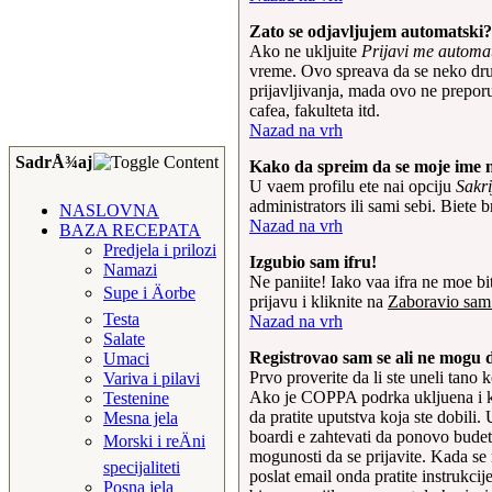
Zato se odjavljujem automatski?
Ako ne ukljuite
Prijavi me automa
vreme. Ovo spreava da se neko drugi 
prijavljivanja, mada ovo ne preporu
cafea, fakulteta itd.
Nazad na vrh
SadrÅ¾aj
Kako da spreim da se moje ime ne
U vaem profilu ete nai opciju
Sakri
administrators ili sami sebi. Biete 
NASLOVNA
Nazad na vrh
BAZA RECEPATA
Predjela i prilozi
Izgubio sam ifru!
Namazi
Ne paniite! Iako vaa ifra ne moe bit
Supe i Äorbe
prijavu i kliknite na
Zaboravio sam 
Testa
Nazad na vrh
Salate
Registrovao sam se ali ne mogu d
Umaci
Prvo proverite da li ste uneli tano
Variva i pilavi
Ako je COPPA podrka ukljuena i kl
Testenine
da pratite uputstva koja ste dobili
Mesna jela
boardi e zahtevati da ponovo budete 
Morski i reÄni
mogunosti da se prijavite. Kada se 
specijaliteti
poslat email onda pratite instrukcij
Posna jela